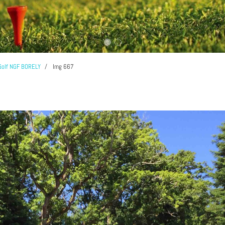
Golf NGF BORELY
Img 667