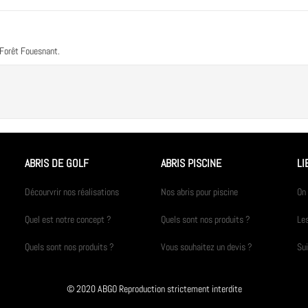
 Forêt Fouesnant.
ABRIS DE GOLF
ABRIS PISCINE
LI
Décourvrir nos réalisations
Nos abris pour piscine
On 
Quel est notre concept ?
Quels sont nos produits ?
Les
Quels sont nos produits ?
Vous souhaitez un devis ?
Su
© 2020 ABGO Reproduction strictement interdite