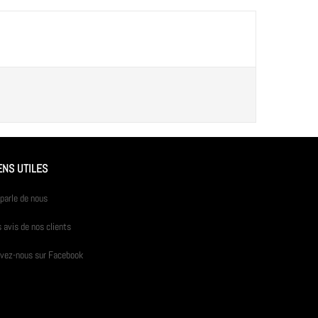
ENS UTILES
parle de nous
 avis de nos clients
ivez-nous sur Facebook