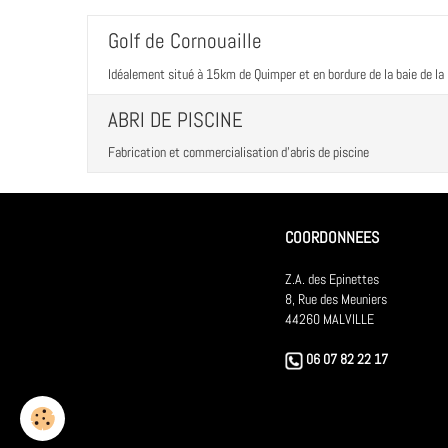
Golf de Cornouaille
Idéalement situé à 15km de Quimper et en bordure de la baie de la
ABRI DE PISCINE
Fabrication et commercialisation d'abris de piscine
COORDONNEES
Z.A. des Epinettes
8, Rue des Meuniers
44260 MALVILLE
06 07 82 22 17