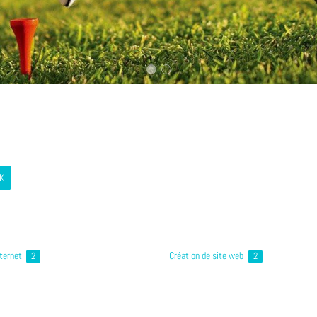
K
nternet
Création de site web
2
2