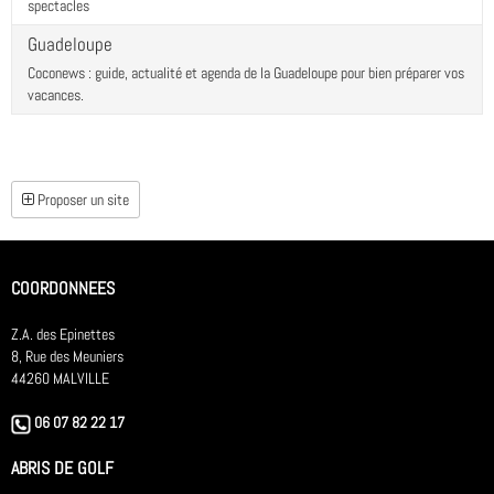
spectacles
Guadeloupe
Coconews : guide, actualité et agenda de la Guadeloupe pour bien préparer vos
vacances.
Proposer un site
COORDONNEES
Z.A. des Epinettes
8, Rue des Meuniers
44260 MALVILLE
06 07 82 22 17
ABRIS DE GOLF