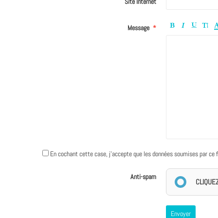
Site Internet
Message
En cochant cette case, j'accepte que les données soumises par ce form
Anti-spam
CLIQUE
Envoyer