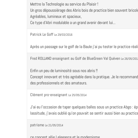
Mettre la Technologie au service du Plaisir !
Un gros dépoussiérage des Abris bois de practice bien souvent bricol
Agréables, lumineux et spacieux,
Ce type d'Abri modulable a un grand avenir devant lui...
Patrick Le Goff
Le 29/03/2016
Après un passage sur le golf de la Baule j'ai pu tester le practice réa
Fred ROLLAND enseignant au Golf de BlueGreen Val Quéven
Le 26/05/201
Enfin un peu de luminosité sous nos abris !!
Concept innovant et très agréable dans la pratique. Je le recommande
des professionnels et des amateurs.
Clément pro-enseignant
Le 25/05/2014
J'ai eu l'occasion de taper quelques balles sous un practice Abgo : ép
lassitude, j'avais oublié qu'on pouvait se sentir aussi bien au practic
patrisme
Le 21/05/2014
ce concept allie l elegance et le modernisme.