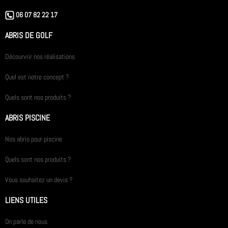
06 07 82 22 17
ABRIS DE GOLF
Décourvrir nos réalisations
Quel est notre concept ?
Quels sont nos produits ?
ABRIS PISCINE
Nos abris pour piscine
Quels sont nos produits ?
Vous souhaitez un devis ?
LIENS UTILES
On parle de nous