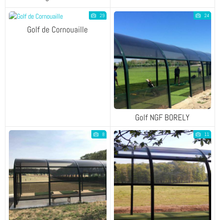
29
24
Golf de Cornouaille
Golf NGF BORELY
8
11