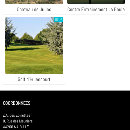
Chateau de Juliac
Centre Entrainement La Baule
6
Golf d'Hulencourt
COORDONNEES
Z.A. des Epinettes
8, Rue des Meuniers
44260 MALVILLE