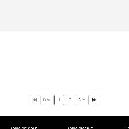
Préc.
1
2
Suiv.