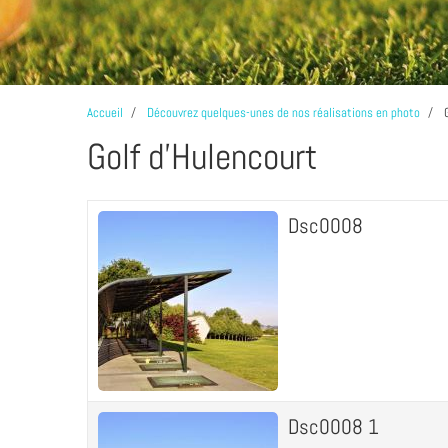
Accueil
Découvrez quelques-unes de nos réalisations en photo
G
Golf d'Hulencourt
Dsc0008
Dsc0008 1