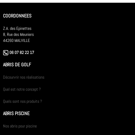
COORDONNEES
Z.A. des Epinettes
8, Rue des Meuniers
44260 MALVILLE
06 07 82 22 17
ABRIS DE GOLF
Décourvrir nos réalisations
Quel est notre concept ?
Quels sont nos produits ?
ABRIS PISCINE
Nos abris pour piscine