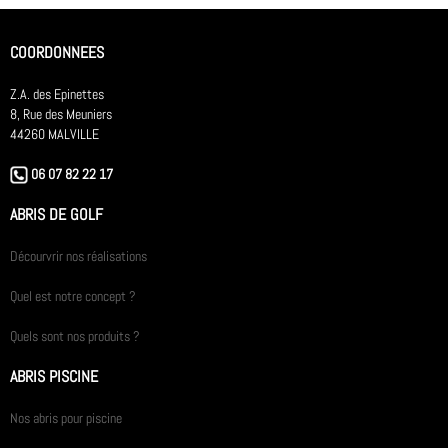
COORDONNEES
Z.A. des Epinettes
8, Rue des Meuniers
44260 MALVILLE
06 07 82 22 17
ABRIS DE GOLF
Décourvrir nos réalisations
Quel est notre concept ?
Quels sont nos produits ?
ABRIS PISCINE
Nos abris pour piscine