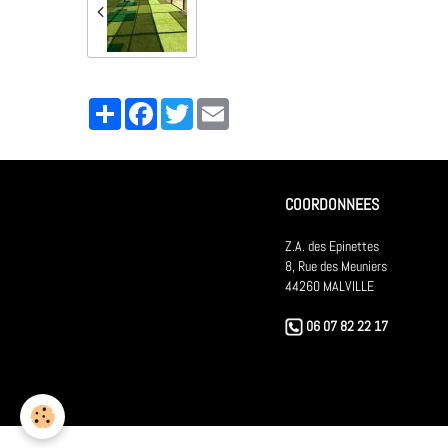
Partager
Facebook
Twitter
Email
COORDONNEES
Z.A. des Epinettes
8, Rue des Meuniers
44260 MALVILLE
06 07 82 22 17