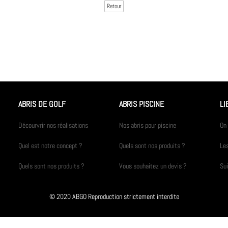
Retour
ABRIS DE GOLF
ABRIS PISCINE
LI
Décourvrir nos réalisations
Nos abris pour piscine
On 
Quel est notre concept ?
Quels sont nos produits ?
Les
Quels sont nos produits ?
Vous souhaitez un devis ?
Su
© 2020 ABGO Reproduction strictement interdite