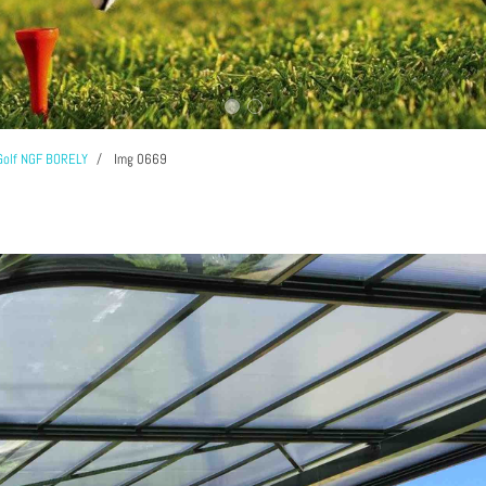
Golf NGF BORELY
Img 0669