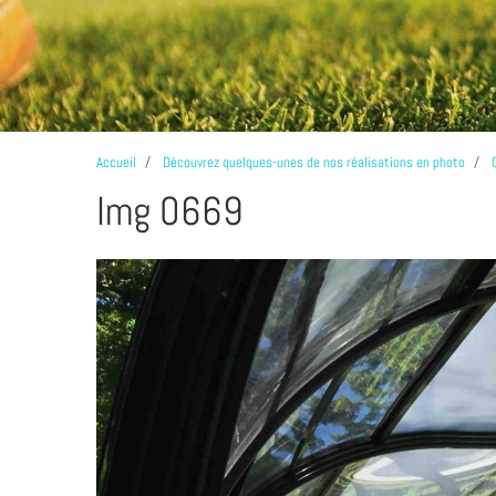
Accueil
Découvrez quelques-unes de nos réalisations en photo
Img 0669