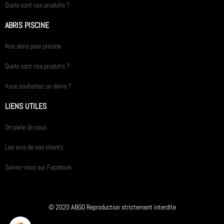
Quels sont nos produits ?
ABRIS PISCINE
Nos abris pour piscine
Quels sont nos produits ?
Vous souhaitez un devis ?
LIENS UTILES
On parle de nous
Les avis de nos clients
Suivez-nous sur Facebook
© 2020 ABGO Reproduction strictement interdite