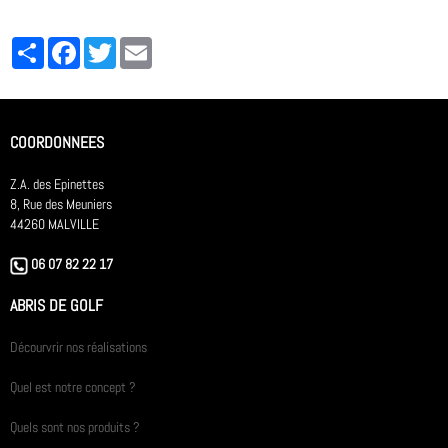
Partager
Facebook
Twitter
Email
COORDONNEES
Z.A. des Epinettes
8, Rue des Meuniers
44260 MALVILLE
06 07 82 22 17
ABRIS DE GOLF
Décourvrir nos réalisations
Quel est notre concept ?
Quels sont nos produits ?