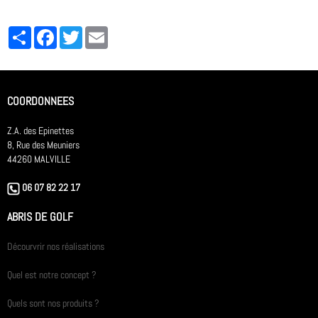
Partager
Facebook
Twitter
Email
COORDONNEES
Z.A. des Epinettes
8, Rue des Meuniers
44260 MALVILLE
06 07 82 22 17
ABRIS DE GOLF
Décourvrir nos réalisations
Quel est notre concept ?
Quels sont nos produits ?