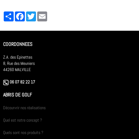
Partager
Facebook
Twitter
Email
COORDONNEES
Z.A. des Epinettes
8, Rue des Meuniers
44260 MALVILLE
06 07 82 22 17
ABRIS DE GOLF
Décourvrir nos réalisations
Quel est notre concept ?
Quels sont nos produits ?