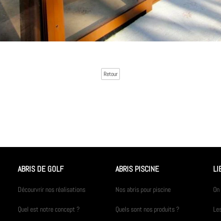
Retour
ABRIS DE GOLF
ABRIS PISCINE
LI
Décourvrir nos réalisations
Nos abris pour piscine
On 
Quel est notre concept ?
Quels sont nos produits ?
Les