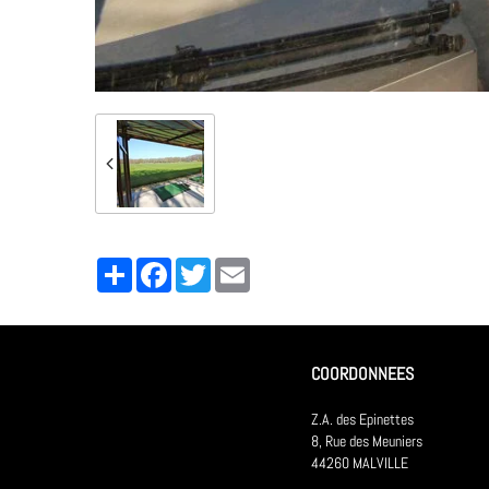
Partager
Facebook
Twitter
Email
COORDONNEES
Z.A. des Epinettes
8, Rue des Meuniers
44260 MALVILLE