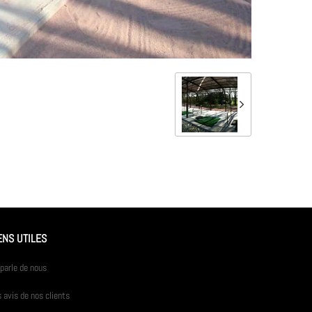
ENS UTILES
parle de nous
 avis de nos clients