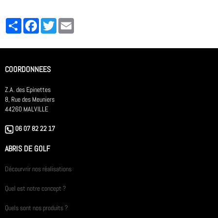
Partager
Facebook
Twitter
Email
COORDONNEES
Z.A. des Epinettes
8, Rue des Meuniers
44260 MALVILLE
06 07 82 22 17
ABRIS DE GOLF
Décourvrir nos réalisations
Quel est notre concept ?
Quels sont nos produits ?