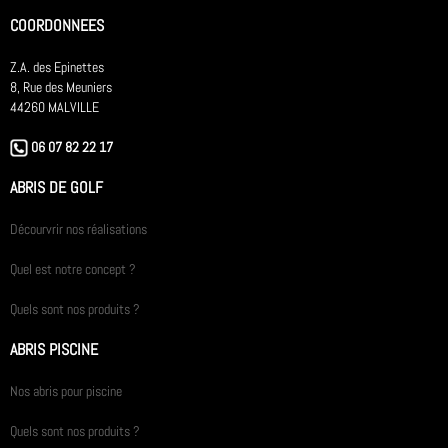
COORDONNEES
Z.A. des Epinettes
8, Rue des Meuniers
44260 MALVILLE
06 07 82 22 17
ABRIS DE GOLF
Décourvrir nos réalisations
Quel est notre concept ?
Quels sont nos produits ?
ABRIS PISCINE
Nos abris pour piscine
Quels sont nos produits ?