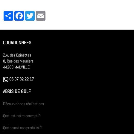
Partager
Facebook
Twitter
Email
COORDONNEES
Z.A. des Epinettes
8, Rue des Meuniers
44260 MALVILLE
06 07 82 22 17
ABRIS DE GOLF
Décourvrir nos réalisations
Quel est notre concept ?
Quels sont nos produits ?