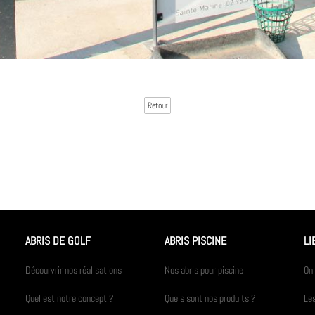
Retour
ABRIS DE GOLF
ABRIS PISCINE
LI
Décourvrir nos réalisations
Nos abris pour piscine
On 
Quel est notre concept ?
Quels sont nos produits ?
Les