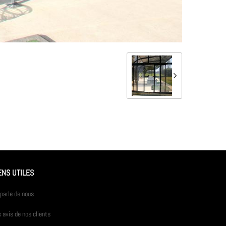
ENS UTILES
parle de nous
 avis de nos clients