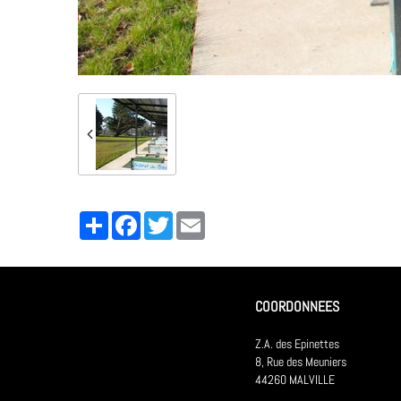
Partager
Facebook
Twitter
Email
COORDONNEES
Z.A. des Epinettes
8, Rue des Meuniers
44260 MALVILLE