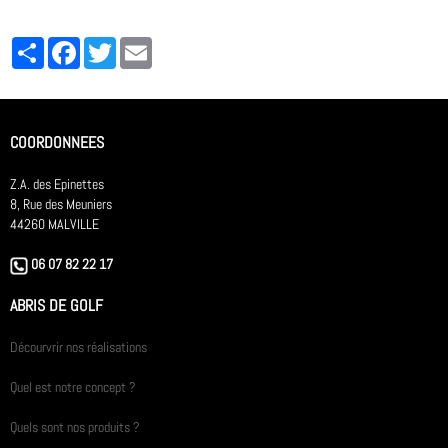
Partager
Facebook
Twitter
Email
COORDONNEES
Z.A. des Epinettes
8, Rue des Meuniers
44260 MALVILLE
06 07 82 22 17
ABRIS DE GOLF
Décourvrir nos réalisations
Quel est notre concept ?
Quels sont nos produits ?