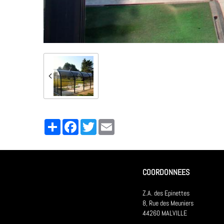
Partager
Facebook
Twitter
Email
COORDONNEES
Z.A. des Epinettes
8, Rue des Meuniers
44260 MALVILLE