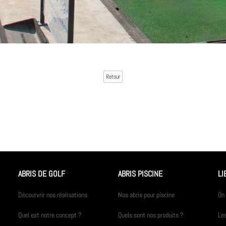
Retour
ABRIS DE GOLF
ABRIS PISCINE
LI
Décourvrir nos réalisations
Nos abris pour piscine
On 
Quel est notre concept ?
Quels sont nos produits ?
Les