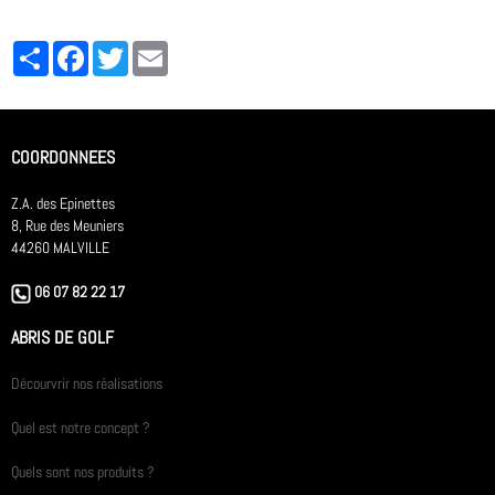
Partager
Facebook
Twitter
Email
COORDONNEES
Z.A. des Epinettes
8, Rue des Meuniers
44260 MALVILLE
06 07 82 22 17
ABRIS DE GOLF
Décourvrir nos réalisations
Quel est notre concept ?
Quels sont nos produits ?