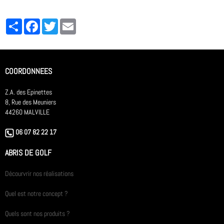
Partager
Facebook
Twitter
Email
COORDONNEES
Z.A. des Epinettes
8, Rue des Meuniers
44260 MALVILLE
06 07 82 22 17
ABRIS DE GOLF
Décourvrir nos réalisations
Quel est notre concept ?
Quels sont nos produits ?