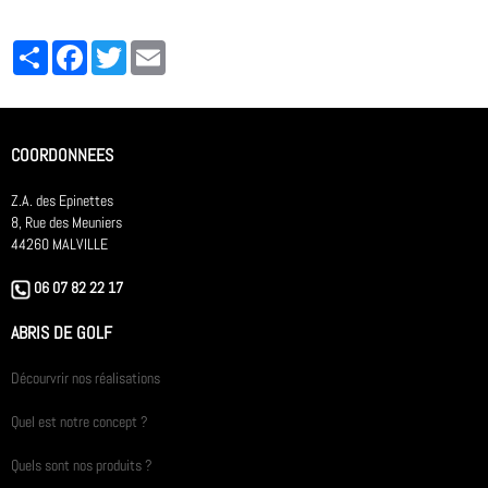
Partager
Facebook
Twitter
Email
COORDONNEES
Z.A. des Epinettes
8, Rue des Meuniers
44260 MALVILLE
06 07 82 22 17
ABRIS DE GOLF
Décourvrir nos réalisations
Quel est notre concept ?
Quels sont nos produits ?