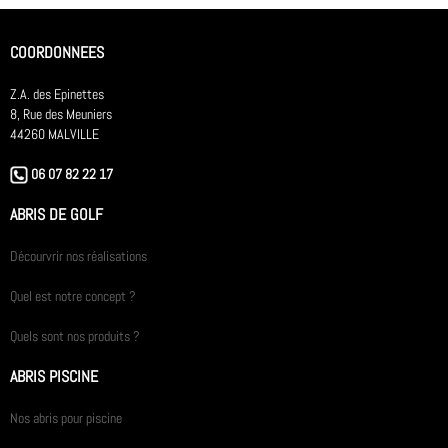
COORDONNEES
Z.A. des Epinettes
8, Rue des Meuniers
44260 MALVILLE
06 07 82 22 17
ABRIS DE GOLF
Décourvrir nos réalisations
Quel est notre concept ?
Quels sont nos produits ?
ABRIS PISCINE
Nos abris pour piscine