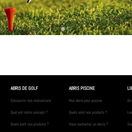
ABRIS DE GOLF
ABRIS PISCINE
LI
Décourvrir nos réalisations
Nos abris pour piscine
On 
Quel est notre concept ?
Quels sont nos produits ?
Les
Quels sont nos produits ?
Vous souhaitez un devis ?
Su