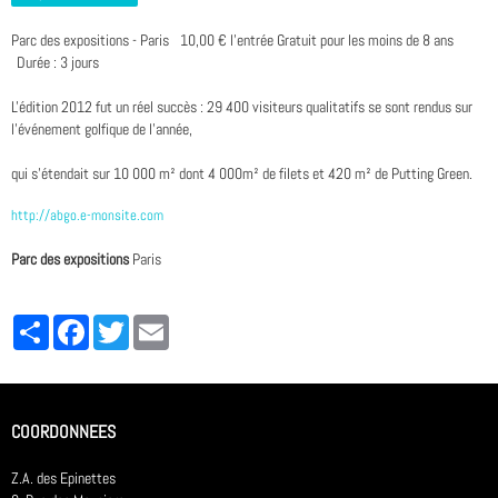
Parc des expositions - Paris
10,00 € l'entrée Gratuit pour les moins de 8 ans
Durée : 3 jours
L'édition 2012 fut un réel succès : 29 400 visiteurs qualitatifs se sont rendus sur
l'événement golfique de l'année,
qui s'étendait sur 10 000 m² dont 4 000m² de filets et 420 m² de Putting Green.
http://abgo.e-monsite.com
Parc des expositions
Paris
Partager
Facebook
Twitter
Email
COORDONNEES
Z.A. des Epinettes