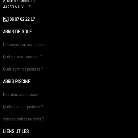
8, Rue des Meuniers
44260 MALVILLE
06 07 82 22 17
ABRIS DE GOLF
Décourvrir nos réalisations
Quel est notre concept ?
Quels sont nos produits ?
ABRIS PISCINE
Nos abris pour piscine
Quels sont nos produits ?
Vous souhaitez un devis ?
LIENS UTILES